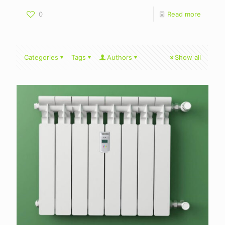
0
Read more
Categories
Tags
Authors
Show all