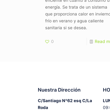
eficiente en cuanto a consumo 
energía. Se trata de un sistema
que proporciona calor en inviern
frío en verano y agua caliente
sanitaria si se desea.
0
Read m
Nuestra Dirección
HO
C/Santiago Nº62 esq C/La
LUN
Roda
09: