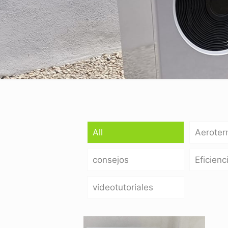
All
Aeroter
consejos
Eficienc
videotutoriales